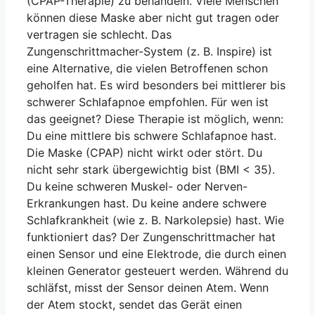
(CPAP-Therapie) zu behandeln. Viele Menschen
sondern über lediglich zwei kleine Schnitte.
wird signifikant reduziert
können diese Maske aber nicht gut tragen oder
Einer am Hals und einer am Brustkorb.
vertragen sie schlecht. Das
Noch am Tag der Implantation kann der
Zungenschrittmacher-System (z. B. Inspire) ist
Patient in der Regel normal essen und
eine Alternative, die vielen Betroffenen schon
sprechen. Die vollständige Einheilung des
geholfen hat. Es wird besonders bei mittlerer bis
Systems dauert etwa 4 Wochen. Die
schwerer Schlafapnoe empfohlen. Für wen ist
Operation wird in der Klinik Flechsig durch
das geeignet? Diese Therapie ist möglich, wenn:
Herrn Ingwersen durchgeführt.
Du eine mittlere bis schwere Schlafapnoe hast.
Die nächtlichen
Die Maske (CPAP) nicht wirkt oder stört. Du
Das Genio System wird ebenfalls währen
nicht sehr stark übergewichtig bist (BMI < 35).
Sauerstoffsättigungsabfälle
einen kurzen stationären Aufenthalts von
Du keine schweren Muskel- oder Nerven-
werden signifikant reduziert
etwa 5 Tagen eingesetzt. Auch hier erfolgt
Erkrankungen hast. Du keine andere schwere
der minimal-invasive Eingriff in Vollnarkose.
Schlafkrankheit (wie z. B. Narkolepsie) hast. Wie
Es ist nur ein Schnitt notwendig, da dieses
funktioniert das? Der Zungenschrittmacher hat
System über keinen Atemsensor und keine
einen Sensor und eine Elektrode, die durch einen
Batterie verfügt. Es muss nur die
kleinen Generator gesteuert werden. Während du
Stimulationselektrode an den Zungennerv
schläfst, misst der Sensor deinen Atem. Wenn
angelegt werden. Die Stimulation erfolgt
der Atem stockt, sendet das Gerät einen
dann über die Haut. Hierzu tragen Sie