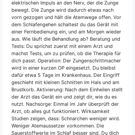
elektrischen Impuls an den Nerv, der die Zunge
nachts ein spezielles Pflaster, an dem der
bewegt. Die Zunge wird dadurch etwas nach
kleine Stimulator befestigt wird. Nach dem
vorn gezogen und hält die Atemwege offen. Vor
Die Tagesaktivität wird signifikant
Aufstehen entfernen Sie das Pflaster und
dem Schlafengehen schaltest du das Gerät mit
laden den Stimulator über die Docking-
verbessert
einer Fernbedienung ein, und am Morgen wieder
Station (ähnlich wie ein Handy) auf.
aus. Wie läuft die Behandlung ab? Beratung und
Tests: Du sprichst zuerst mit einem Arzt und
3. Aktivierung:
machst Tests, um zu prüfen, ob die Therapie für
dich passt. Operation: Der Zungenschrittmacher
Sobald der Zungenschrittmacher
wird in einer kurzen OP eingesetzt. Du bleibst
vollständig eingeheilt ist, folgt die
dafür etwa 5 Tage im Krankenhaus. Der Eingriff
individuelle Therapieanpassung. In diesem
geschieht mit kleinen Schnitten im Hals und am
Schritt aktiviert der behandelnde Arzt in
Brustkorb. Aktivierung: Nach dem Einheilen stellt
enger Kooperation mit dem Hersteller den
Woodson, B. Tucker, et al. Randomized
der Arzt das Gerät ein und zeigt dir, wie du es
Zungenschrittmacher mit Werten, die auf
controlled withdrawal study of upper
nutzt. Nachsorge: Einmal im Jahr überprüft der
Sie abgestimmt sind, und Sie erhalten eine
airway stimulation on OSA: short-and long-
Arzt, ob alles gut funktioniert. Wirksamkeit
umfassende Einführung in die Bedienung
term effect. Otolaryngology–Head and
Studien zeigen, dass: Schnarchen weniger wird.
des Inspire Systems. Danach können Sie
Neck Surgery 151.5 (2014): 880-887.
Weniger Atemaussetzer vorkommen. Die
den Zungenschrittmacher über eine
Woodson, B. Tucker, et al. Three-year
Sauerstoffwerte im Schlaf besser sind. Du dich
Fernbedienung oder eine App abends ein-